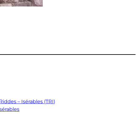
S
iddes – Isérables (TRI)
érables