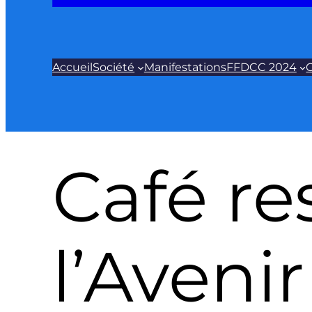
Accueil
Société
Manifestations
FFDCC 2024
G
Café re
l’Avenir